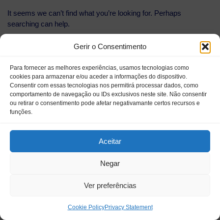
It seems we can’t find what you’re looking for. Perhaps
searching can help.
Gerir o Consentimento
Para fornecer as melhores experiências, usamos tecnologias como
cookies para armazenar e/ou aceder a informações do dispositivo.
Consentir com essas tecnologias nos permitirá processar dados, como
comportamento de navegação ou IDs exclusivos neste site. Não consentir
ou retirar o consentimento pode afetar negativamante certos recursos e
funções.
Terms and Conditions
Privacy Policy
Aceitar
Política de Cookies
Negar
Follow us:
Ver preferências
Cookie Policy
Privacy Statement