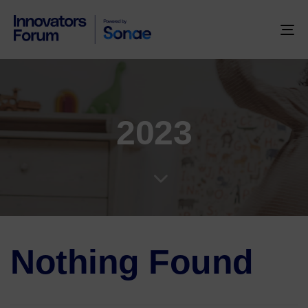
To
na
2023
Nothing Found