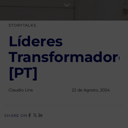
Author
Published
PUBLISHED
STORYTALKS
on:
IN:
Líderes
Transformadore
[PT]
Claudio Lins
22 de Agosto, 2024
SHARE ON