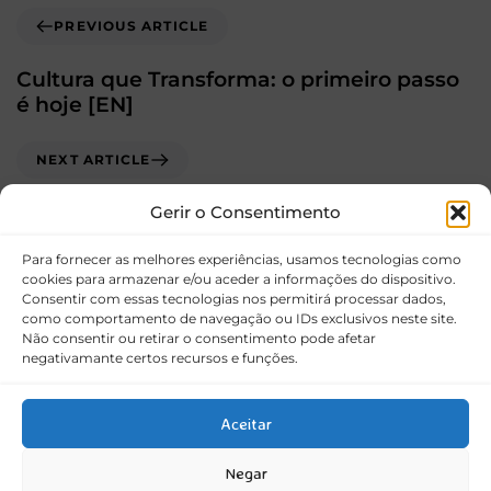
PREVIOUS ARTICLE
Cultura que Transforma: o primeiro passo
é hoje [EN]
NEXT ARTICLE
Intervalo
Gerir o Consentimento
Para fornecer as melhores experiências, usamos tecnologias como
cookies para armazenar e/ou aceder a informações do dispositivo.
Consentir com essas tecnologias nos permitirá processar dados,
como comportamento de navegação ou IDs exclusivos neste site.
Não consentir ou retirar o consentimento pode afetar
negativamante certos recursos e funções.
Aceitar
Termos e Condições
Negar
Política de Privacidade