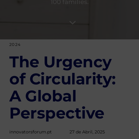
100 families.
Author
Published
PUBLISHED
2024
on:
IN:
The Urgency
of Circularity:
A Global
Perspective
innovatorsforum.pt
27 de Abril, 2025