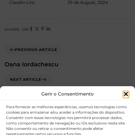
Claudio Lins
29 de August, 2024
SHARE ON
PREVIOUS ARTICLE
Oana Iordachescu
NEXT ARTICLE
Rita Megre
Gerir o Consentimento
Para fornecer as melhores experiências, usamos tecnologias como
cookies para armazenar e/ou aceder a informações do dispositivo.
Consentir com essas tecnologias nos permitirá processar dados,
como comportamento de navegação ou IDs exclusivos neste site.
Não consentir ou retirar o consentimento pode afetar
negativamante certos recursos e funções.