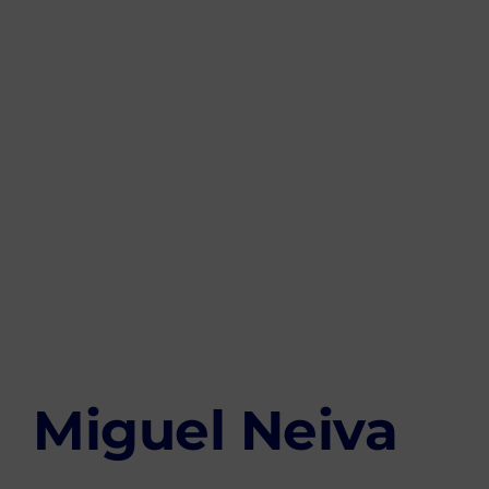
on:
IN:
Miguel Neiva