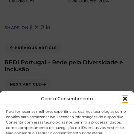
Claudio Lins
16 de Outubro, 2024
SHARE ON
PREVIOUS ARTICLE
REDI Portugal – Rede pela Diversidade e
Inclusão
NEXT ARTICLE
MC Sonae
Gerir o Consentimento
Para fornecer as melhores experiências, usamos tecnologias como
cookies para armazenar e/ou aceder a informações do dispositivo.
Consentir com essas tecnologias nos permitirá processar dados,
como comportamento de navegação ou IDs exclusivos neste site.
Não consentir ou retirar o consentimento pode afetar