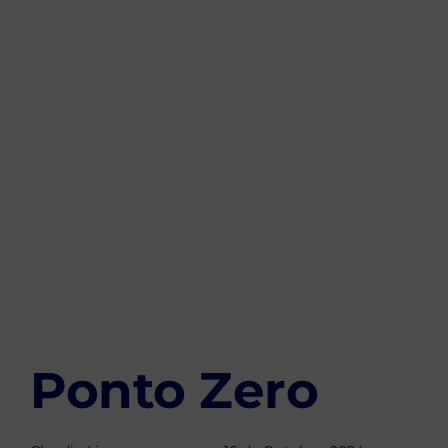
on:
IN:
Ponto Zero