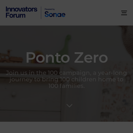
To
na
Ponto Zero
Join us in the 100 campaign, a year-long
journey to bring 100 children home to
100 families.
Author
Published
PUBLISHED